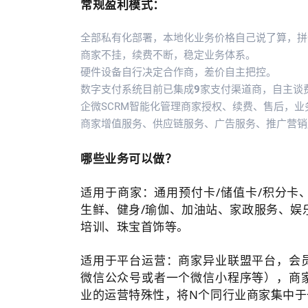
常规盈利模式：
全部私有化部署，本地化业务价格自己说了算，拼
商家不挂，续费不断，稳定业务体系。
硬件设备自行决定合作商，差价自主把控。
数字支付系统目前已集成
9
家支付渠道商，自主谈
企微SCRM智能化管理商家授权、续费、售后，业
商家增值服务、供应链服务、广告服务、推广营销
哪些业务可以做？
适用于商家：通用预付卡/储值卡/积分卡
生鲜、健身/瑜伽、加油站、家政服务、娱
培训、珠宝首饰等。
适用于平台运营：
商家异业联盟平台，会
微信公众号或者一个微信小程序等），商
业的运营特殊性，将N个同行业商家集中于