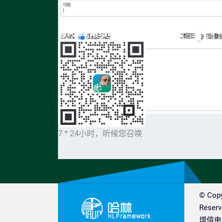
有问题?请扫码
7 * 24小时，听候您召唤
© Co
Reserv
增值电信