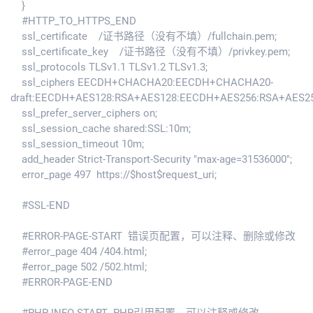
}
#HTTP_TO_HTTPS_END
ssl_certificate /证书路径（没有不填）/fullchain.pem;
ssl_certificate_key /证书路径（没有不填）/privkey.pem;
ssl_protocols TLSv1.1 TLSv1.2 TLSv1.3;
ssl_ciphers EECDH+CHACHA20:EECDH+CHACHA20-
draft:EECDH+AES128:RSA+AES128:EECDH+AES256:RSA+AES2
ssl_prefer_server_ciphers on;
ssl_session_cache shared:SSL:10m;
ssl_session_timeout 10m;
add_header Strict-Transport-Security "max-age=31536000";
error_page 497 https://$host$request_uri;
#SSL-END
#ERROR-PAGE-START 错误页配置，可以注释、删除或修改
#error_page 404 /404.html;
#error_page 502 /502.html;
#ERROR-PAGE-END