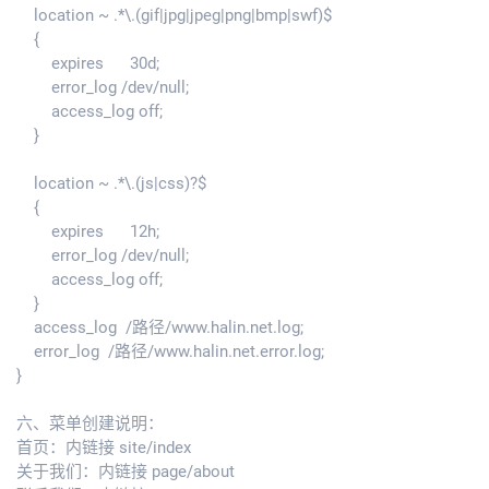
location ~ .*\.(gif|jpg|jpeg|png|bmp|swf)$
{
expires 30d;
error_log /dev/null;
access_log off;
}
location ~ .*\.(js|css)?$
{
expires 12h;
error_log /dev/null;
access_log off;
}
access_log /路径/www.halin.net.log;
error_log /路径/www.halin.net.error.log;
}
六、菜单创建说明：
首页：内链接 site/index
关于我们：内链接 page/about