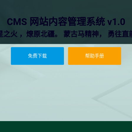
CMS 网站内容管理系统 v1.0
星之火 ，燎原北疆。 蒙古马精神， 勇往直
免费下载
帮助手册