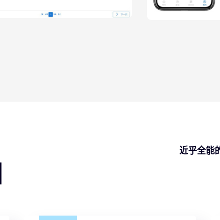
端
近乎全能
图