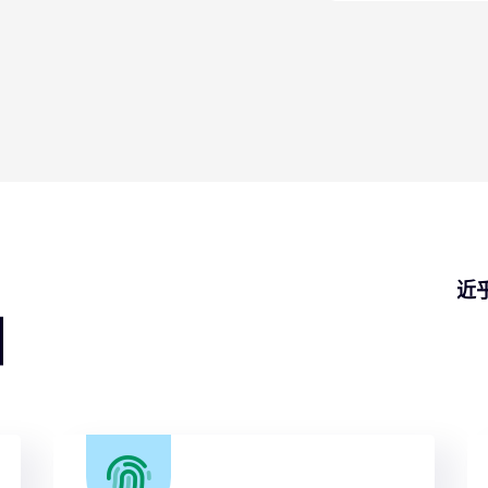
端
近
图